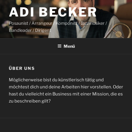
Zum
ADI BECKER
Inhalt
springen
Posaunist / Arrangeur / Komponist / Jazzmusiker /
Bandleader / Dirigent
Menü
ÜBER UNS
Möglicherweise bist du künstlerisch tätig und
möchtest dich und deine Arbeiten hier vorstellen. Oder
hast du vielleicht ein Business mit einer Mission, die es
zu beschreiben gilt?