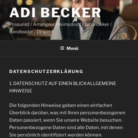
Zum
ADI BECKER
Inhalt
springen
Posaunist / Arrangeur / Komponist / Jazzmusiker /
Bandleader / Dirigent
Menü
DATENSCHUTZERKLÄRUNG
1. DATENSCHUTZ AUF EINEN BLICKALLGEMEINE
HINWEISE
Die folgenden Hinweise geben einen einfachen
Überblick darüber, was mit Ihren personenbezogenen
Daten passiert, wenn Sie unsere Website besuchen.
Personenbezogene Daten sind alle Daten, mit denen
Sie persönlich identifiziert werden können.